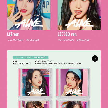
LIZ ver.
LEESEO ver.
￥1,700(税込) BVCL-1424
￥1,700(税込) BVCL-1425