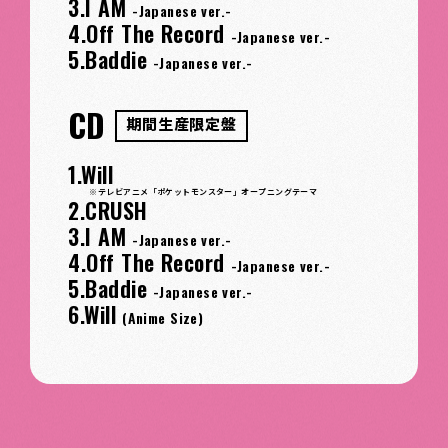
3.I AM
-Japanese ver.-
4.Off The Record
-Japanese ver.-
5.Baddie
-Japanese ver.-
CD
期間生産限定盤
1.Will
※テレビアニメ「ポケットモンスター」オープニングテーマ
2.CRUSH
3.I AM
-Japanese ver.-
4.Off The Record
-Japanese ver.-
5.Baddie
-Japanese ver.-
6.Will
(Anime Size)