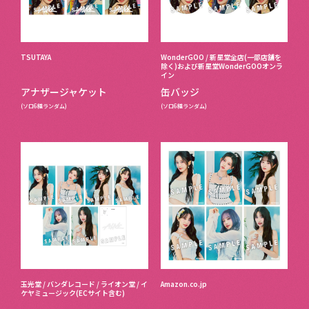
TSUTAYA
WonderGOO / 新星堂全店(一部店舖を
除く)および新星堂WonderGOOオンラ
イン
アナザージャケット
缶バッジ
(ソロ6種ランダム)
(ソロ6種ランダム)
玉光堂 / バンダレコード / ライオン堂 / イ
Amazon.co.jp
ケヤミュージック(ECサイト含む)