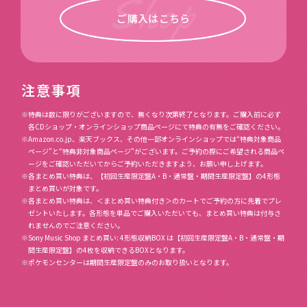
ご購入はこちら
注意事項
※特典は数に限りがございますので、無くなり次第終了となります。ご購入前に必ず
各CDショップ・オンラインショップ商品ページにて特典の有無をご確認ください。
※Amazon.co.jp、楽天ブックス、その他一部オンラインショップでは“特典対象商品
ページ”と“特典非対象商品ページ”がございます。ご予約の際にご希望される商品ペ
ージをご確認いただいてからご予約いただきますよう、お願い申し上げます。
※各まとめ買い特典は、【初回生産限定盤A・B・通常盤・期間生産限定盤】の4形態
まとめ買いが対象です。
※各まとめ買い特典は、＜まとめ買い特典付き＞のカートでご予約の方に先着でプレ
ゼントいたします。各形態を単品でご購入いただいても、まとめ買い特典は付与さ
れませんのでご注意ください。
※Sony Music Shop まとめ買い: 4形態収納BOX は【初回生産限定盤A・B・通常盤・期
間生産限定盤】の4枚を収納できるBOXとなります。
※ポケモンセンターは期間生産限定盤のみのお取り扱いとなります。