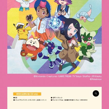
©Nintendo･Creatures･GAME FREAK･TV Tokyo･ShoPro･JR Kikaku
©Pokémon