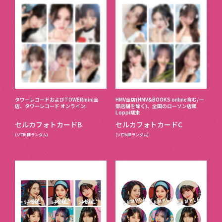
タワーレコードおよびTOWERmini全
HMV全店(HMV&BOOKS online含む/一
店、タワーレコード オンライン:
部店舗を除く)、全国のローソン店頭
Loppi端末
セルカフォトカードB
セルカフォトカードC
(ソロ6種ランダム)
(ソロ6種ランダム)